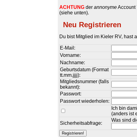
ACHTUNG
der
annonyme
Account "
(siehe unten).
Neu Registrieren
Du bist Mitglied im Kieler RV, hast
E-Mail:
Vorname:
Nachname:
Geburtsdatum (Format
tt.mm.jjjj):
Mitgliedsnummer (falls
bekannt):
Passwort:
Passwort wiederholen:
Ich bin dam
(anders ist 
Was sind di
Sicherheitsabfrage: